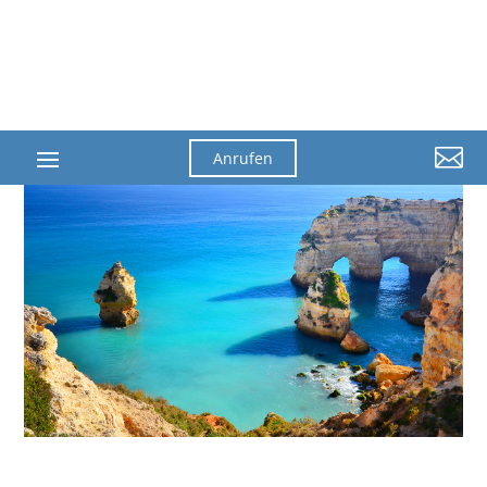

Anrufen