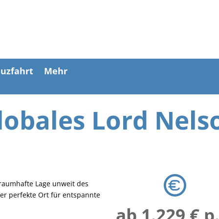
uzfahrt
Mehr
lobales Lord Nels
 traumhafte Lage unweit des
r perfekte Ort für entspannte
ab 1.229 € p